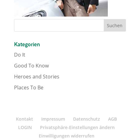
Kategorien
Do It
Good To Know
Heroes and Stories
Places To Be
Kontakt
Impressum
Datenschutz
AGB
LOGIN
Privatsphäre-Einstellungen ändern
Einwilligungen widerrufen