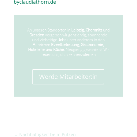
byclaudiathorn.de
An unseren Standorten in
Leipzig, Chemnitz
und
Dresden
vergeben wir ganzjährig, spannende
und vielseitige
Jobs
unter anderem in den
Bereichen
Eventbetreuung,
Gastronomie,
Hotellerie und Küche.
Neugierig geworden? Wir
freuen uns, dich kennenzulernen!
Werde Mitarbeiter:in
←
Nachhaltigkeit beim Putzen