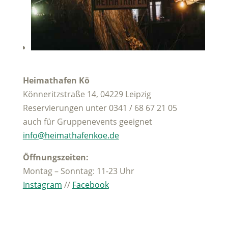
Heimathafen Kö
Könneritzstraße 14, 04229 Leipzig
Reservierungen unter 0341 / 68 67 21 05
auch für Gruppenevents geeignet
info@heimathafenkoe.de
Öffnungszeiten:
Montag – Sonntag: 11-23 Uhr
Instagram
//
Facebook