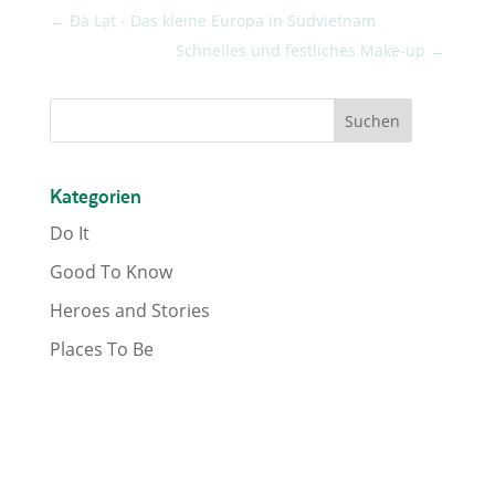
←
Đà Lạt - Das kleine Europa in Südvietnam
Schnelles und festliches Make-up
→
Kategorien
Do It
Good To Know
Heroes and Stories
Places To Be