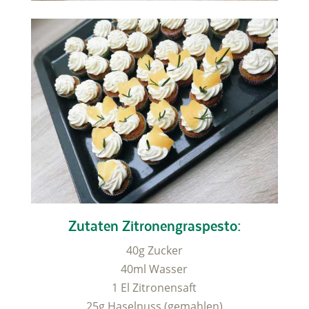
Zutaten Zitronengraspesto:
40g Zucker
40ml Wasser
1 El Zitronensaft
25g Haselnuss (gemahlen)