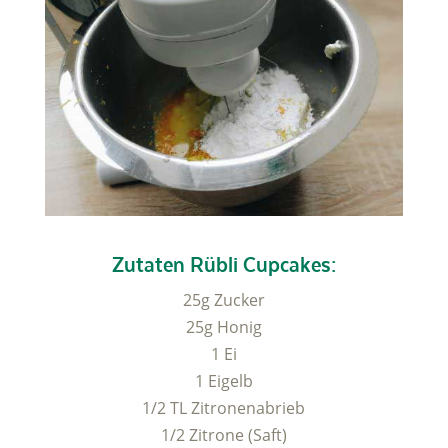
Zutaten Rübli Cupcakes:
25g Zucker
25g Honig
1 Ei
1 Eigelb
1/2 TL Zitronenabrieb
1/2 Zitrone (Saft)