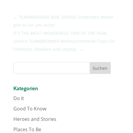
←
TEAMBRENNER RIDE LEIPZIG! Schlechtes Wetter
gibt es für uns nicht!
IT'S THE MOST WONDERFUL TIME OF THE YEAR.
Unsere TEAMBRENNER Weihnachtsmarkt-Tipps für
Chemnitz, Dresden und Leipzig..
→
Kategorien
Do It
Good To Know
Heroes and Stories
Places To Be