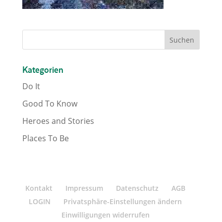
Kategorien
Do It
Good To Know
Heroes and Stories
Places To Be
Kontakt
Impressum
Datenschutz
AGB
LOGIN
Privatsphäre-Einstellungen ändern
Einwilligungen widerrufen