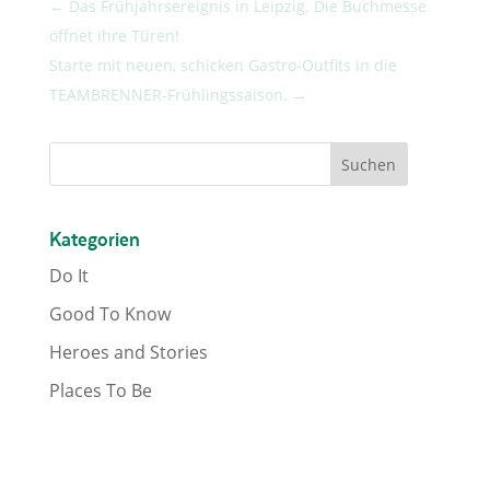
←
Das Frühjahrsereignis in Leipzig. Die Buchmesse
öffnet ihre Türen!
Starte mit neuen, schicken Gastro-Outfits in die
TEAMBRENNER-Frühlingssaison.
→
Kategorien
Do It
Good To Know
Heroes and Stories
Places To Be