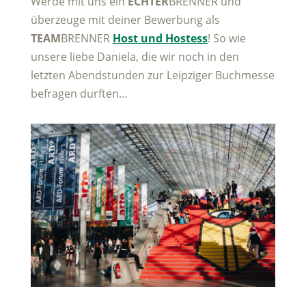
Werde mit uns ein
ECHTER
BRENNER und
überzeuge mit deiner Bewerbung als
TEAM
BRENNER
Host und Hostess
! So wie
unsere liebe Daniela, die wir noch in den
letzten Abendstunden zur Leipziger Buchmesse
befragen durften…