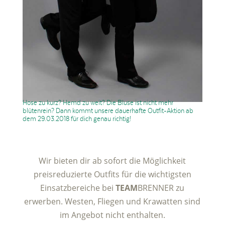
Hose zu kurz? Hemd zu weit? Die Bluse ist nicht mehr
blütenrein? Dann kommt unsere dauerhafte Outfit-Aktion ab
dem 29.03.2018 für dich genau richtig!
Wir bieten dir ab sofort die Möglichkeit
preisreduzierte Outfits für die wichtigsten
Einsatzbereiche bei
TEAM
BRENNER zu
erwerben. Westen, Fliegen und Krawatten sind
im Angebot nicht enthalten.