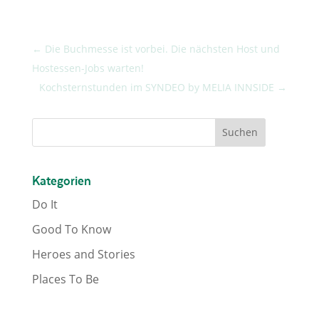
←
Die Buchmesse ist vorbei. Die nächsten Host und
Hostessen-Jobs warten!
Kochsternstunden im SYNDEO by MELIA INNSIDE
→
Kategorien
Do It
Good To Know
Heroes and Stories
Places To Be