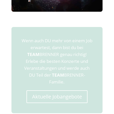
Wenn auch DU mehr von einem Job
erwartest, dann bist du bei
TEAM
BRENNER genau richtig!
Erlebe die besten Konzerte und
Veranstaltungen und werde auch
DU Teil der
TEAM
BRENNER-
Familie.
Aktuelle Jobangebote