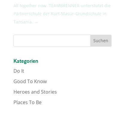
All together now. TEAMBRENNER unterstützt die
Partnerschule der Kurt-Masur-Grundschule in
Tansania.
→
Kategorien
Do It
Good To Know
Heroes and Stories
Places To Be