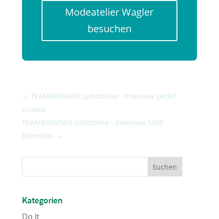
Modeatelier Wagler
besuchen
←
TEAMBRENNER Lichtblicke - Interview Detlef
Knaack
TEAMBRENNER Lichtblicke - Interview Fatih
Demirbas
→
Kategorien
Do It