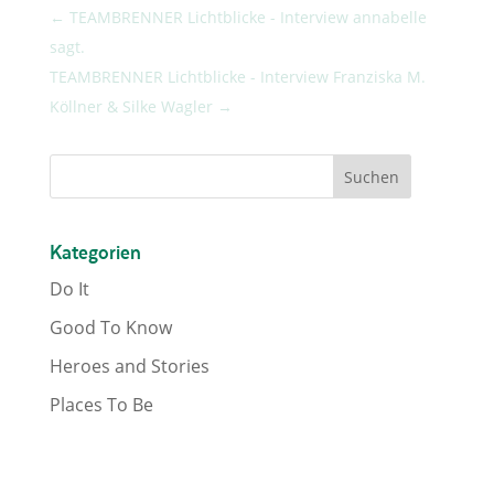
←
TEAMBRENNER Lichtblicke - Interview annabelle
sagt.
TEAMBRENNER Lichtblicke - Interview Franziska M.
Köllner & Silke Wagler
→
Kategorien
Do It
Good To Know
Heroes and Stories
Places To Be