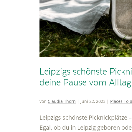
Leipzigs schönste Pickni
deine Pause vom Alltag
von
Claudia Thorn
|
Juni 22, 2023
|
Places To 
Leipzigs schönste Picknickplätze –
Egal, ob du in Leipzig geboren od