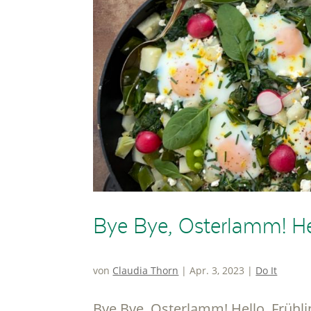
Bye Bye, Osterlamm! He
von
Claudia Thorn
|
Apr. 3, 2023
|
Do It
Bye Bye, Osterlamm! Hello, Frühli