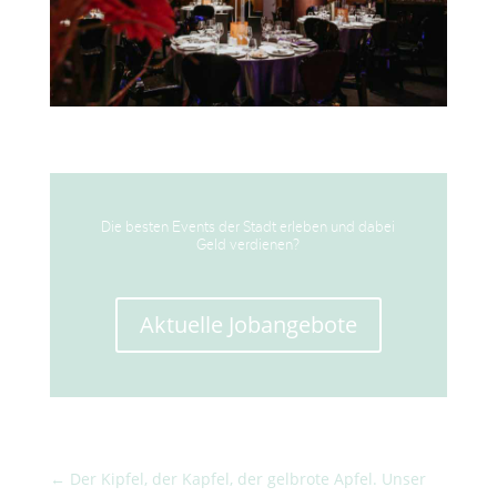
Die besten Events der Stadt erleben und dabei
Geld verdienen?
Aktuelle Jobangebote
←
Der Kipfel, der Kapfel, der gelbrote Apfel. Unser