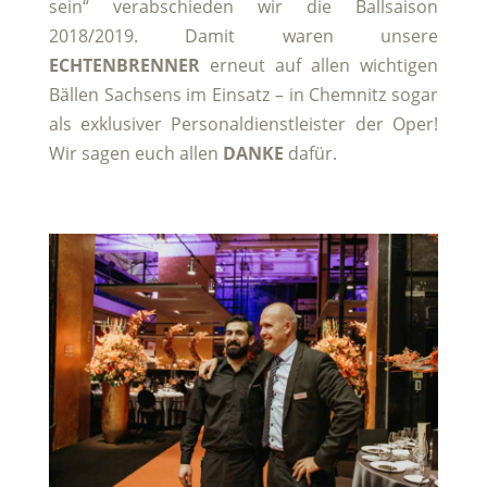
sein“ verabschieden wir die Ballsaison
2018/2019. Damit waren unsere
ECHTENBRENNER
erneut auf allen wichtigen
Bällen Sachsens im Einsatz – in Chemnitz sogar
als exklusiver Personaldienstleister der Oper!
Wir sagen euch allen
DANKE
dafür.