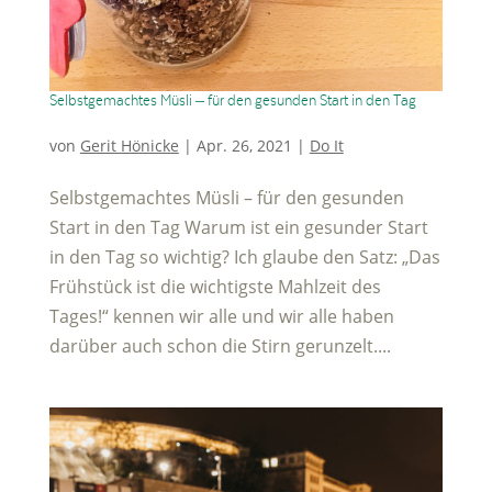
Selbstgemachtes Müsli – für den gesunden Start in den Tag
von
Gerit Hönicke
|
Apr. 26, 2021
|
Do It
Selbstgemachtes Müsli – für den gesunden
Start in den Tag Warum ist ein gesunder Start
in den Tag so wichtig? Ich glaube den Satz: „Das
Frühstück ist die wichtigste Mahlzeit des
Tages!“ kennen wir alle und wir alle haben
darüber auch schon die Stirn gerunzelt....